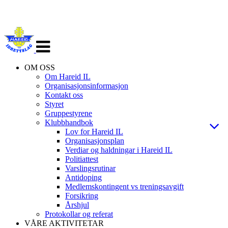
Veksle
navigasjon
OM OSS
Om Hareid IL
Organisasjonsinformasjon
Kontakt oss
Styret
Gruppestyrene
Klubbhandbok
Lov for Hareid IL
Organisasjonsplan
Verdiar og haldningar i Hareid IL
Politiattest
Varslingsrutinar
Antidoping
Medlemskontingent vs treningsavgift
Forsikring
Årshjul
Protokollar og referat
VÅRE AKTIVITETAR