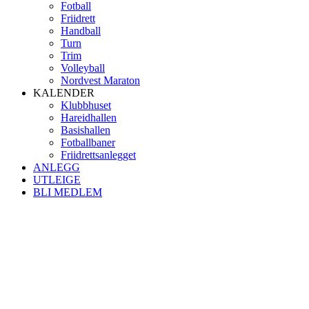
Fotball
Friidrett
Handball
Turn
Trim
Volleyball
Nordvest Maraton
KALENDER
Klubbhuset
Hareidhallen
Basishallen
Fotballbaner
Friidrettsanlegget
ANLEGG
UTLEIGE
BLI MEDLEM
Kontaktinformasjon