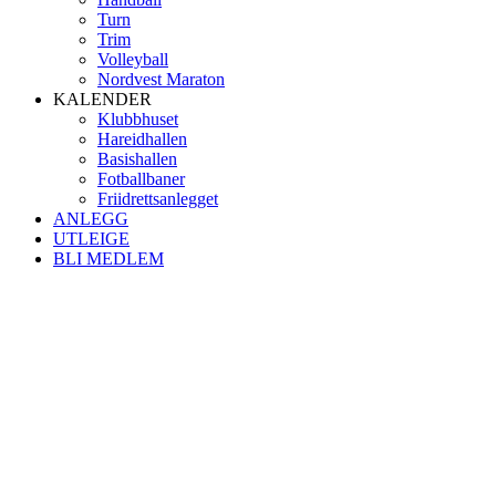
Turn
Trim
Volleyball
Nordvest Maraton
KALENDER
Klubbhuset
Hareidhallen
Basishallen
Fotballbaner
Friidrettsanlegget
ANLEGG
UTLEIGE
BLI MEDLEM
Kontaktinformasjon
Besøksadresse:
Myravegen 12
6060 Hareid