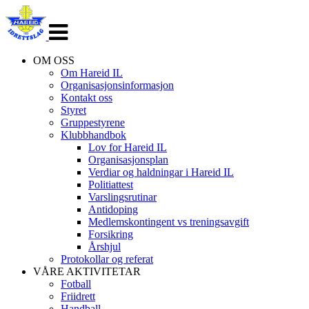
Veksle
navigasjon
OM OSS
Om Hareid IL
Organisasjonsinformasjon
Kontakt oss
Styret
Gruppestyrene
Klubbhandbok
Lov for Hareid IL
Organisasjonsplan
Verdiar og haldningar i Hareid IL
Politiattest
Varslingsrutinar
Antidoping
Medlemskontingent vs treningsavgift
Forsikring
Årshjul
Protokollar og referat
VÅRE AKTIVITETAR
Fotball
Friidrett
Handball