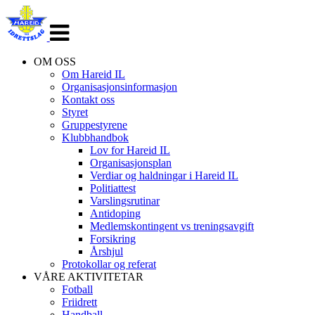
Veksle
navigasjon
OM OSS
Om Hareid IL
Organisasjonsinformasjon
Kontakt oss
Styret
Gruppestyrene
Klubbhandbok
Lov for Hareid IL
Organisasjonsplan
Verdiar og haldningar i Hareid IL
Politiattest
Varslingsrutinar
Antidoping
Medlemskontingent vs treningsavgift
Forsikring
Årshjul
Protokollar og referat
VÅRE AKTIVITETAR
Fotball
Friidrett
Handball