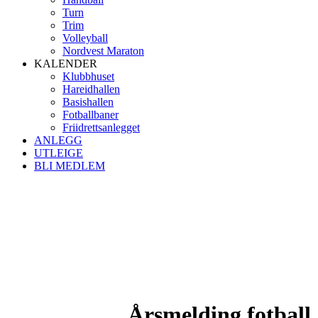
Turn
Trim
Volleyball
Nordvest Maraton
KALENDER
Klubbhuset
Hareidhallen
Basishallen
Fotballbaner
Friidrettsanlegget
ANLEGG
UTLEIGE
BLI MEDLEM
Årsmelding fotball