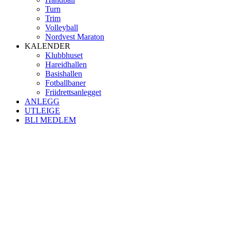
Turn
Trim
Volleyball
Nordvest Maraton
KALENDER
Klubbhuset
Hareidhallen
Basishallen
Fotballbaner
Friidrettsanlegget
ANLEGG
UTLEIGE
BLI MEDLEM