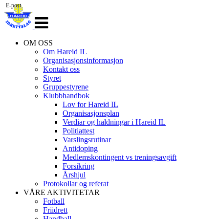
E-post
Veksle
navigasjon
OM OSS
Om Hareid IL
Organisasjonsinformasjon
Kontakt oss
Styret
Gruppestyrene
Klubbhandbok
Lov for Hareid IL
Organisasjonsplan
Verdiar og haldningar i Hareid IL
Politiattest
Varslingsrutinar
Antidoping
Medlemskontingent vs treningsavgift
Forsikring
Årshjul
Protokollar og referat
VÅRE AKTIVITETAR
Fotball
Friidrett
Handball