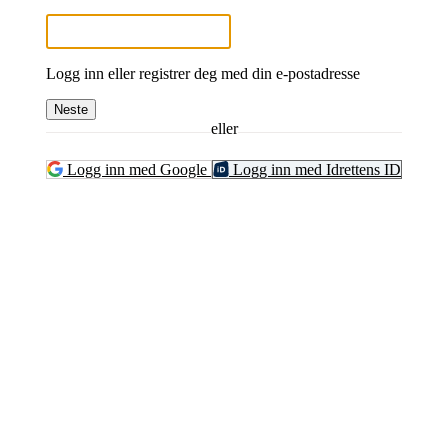
Logg inn eller registrer deg med din e-postadresse
Neste
eller
Logg inn med Google
Logg inn med Idrettens ID
Kontaktinformasjon
Besøksadresse:
Myravegen 12
6060 Hareid
Organisasjonsnummer: