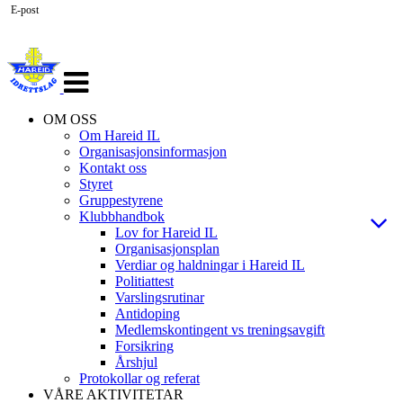
E-post
Veksle
navigasjon
OM OSS
Om Hareid IL
Organisasjonsinformasjon
Kontakt oss
Styret
Gruppestyrene
Klubbhandbok
Lov for Hareid IL
Organisasjonsplan
Verdiar og haldningar i Hareid IL
Politiattest
Varslingsrutinar
Antidoping
Medlemskontingent vs treningsavgift
Forsikring
Årshjul
Protokollar og referat
VÅRE AKTIVITETAR