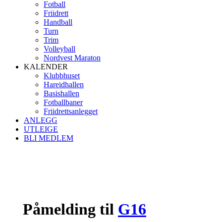
Fotball
Friidrett
Handball
Turn
Trim
Volleyball
Nordvest Maraton
KALENDER
Klubbhuset
Hareidhallen
Basishallen
Fotballbaner
Friidrettsanlegget
ANLEGG
UTLEIGE
BLI MEDLEM
Påmelding til
G16