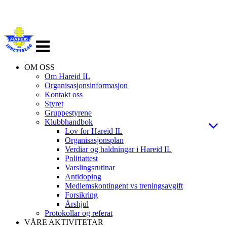
Veksle
navigasjon
OM OSS
Om Hareid IL
Organisasjonsinformasjon
Kontakt oss
Styret
Gruppestyrene
Klubbhandbok
Lov for Hareid IL
Organisasjonsplan
Verdiar og haldningar i Hareid IL
Politiattest
Varslingsrutinar
Antidoping
Medlemskontingent vs treningsavgift
Forsikring
Årshjul
Protokollar og referat
VÅRE AKTIVITETAR