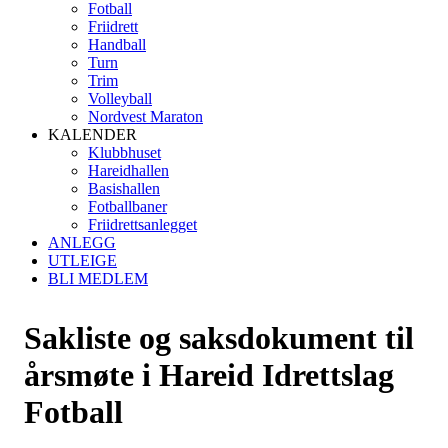
Fotball
Friidrett
Handball
Turn
Trim
Volleyball
Nordvest Maraton
KALENDER
Klubbhuset
Hareidhallen
Basishallen
Fotballbaner
Friidrettsanlegget
ANLEGG
UTLEIGE
BLI MEDLEM
Sakliste og saksdokument til
årsmøte i Hareid Idrettslag
Fotball