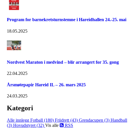
Program for barnekretsturnstemne i Hareidhallen 24.-25. mai
18.05.2025
Nordvest Maraton i medvind – blir arrangert for 35. gong
22.04.2025
Årsmøtepapir Hareid IL – 26. mars 2025
24.03.2025
Kategori
Alle innlegg
Fotball (180)
Friidrett (43)
Grendacupen (3)
Handball
(3)
Hovudstyret (32)
Vis alle
RSS