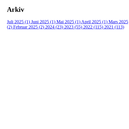
Arkiv
Juli 2025 (1)
Juni 2025 (1)
Mai 2025 (1)
April 2025 (1)
Mars 2025
(2)
Februar 2025 (2)
2024 (23)
2023 (55)
2022 (115)
2021 (113)
Kontaktinformasjon
Besøksadresse:
Myravegen 12
6060 Hareid
Organisasjonsnummer:
971370610
Bli medlem i klubben!