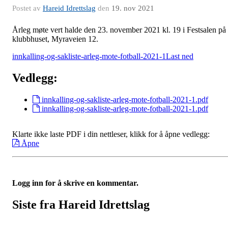
Postet av
Hareid Idrettslag
den
19. nov 2021
Årleg møte vert halde den 23. november 2021 kl. 19 i Festsalen på
klubbhuset, Myraveien 12.
innkalling-og-sakliste-arleg-mote-fotball-2021-1
Last ned
Vedlegg:
innkalling-og-sakliste-arleg-mote-fotball-2021-1.pdf
innkalling-og-sakliste-arleg-mote-fotball-2021-1.pdf
Klarte ikke laste PDF i din nettleser, klikk for å åpne vedlegg:
Åpne
Logg inn for å skrive en kommentar.
Siste fra Hareid Idrettslag