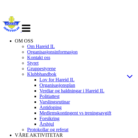
Veksle
navigasjon
OM OSS
Om Hareid IL
Organisasjonsinformasjon
Kontakt oss
Styret
Gruppestyrene
Klubbhandbok
Lov for Hareid IL
Organisasjonsplan
Verdiar og haldningar i Hareid IL
Politiattest
Varslingsrutinar
Antidoping
Medlemskontingent vs treningsavgift
Forsikring
Årshjul
Protokollar og referat
VÅRE AKTIVITETAR