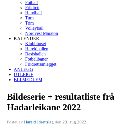
Fotball
Friidrett
Handball
Turn
Trim
Volleyball
Nordvest Maraton
KALENDER
Klubbhuset
Hareidhallen
Basishallen
Fotballbaner
Friidrettsanlegget
ANLEGG
UTLEIGE
BLI MEDLEM
Bildeserie + resultatliste frå
Hadarleikane 2022
Postet av
Hareid Idrettslag
den
23. aug 2022