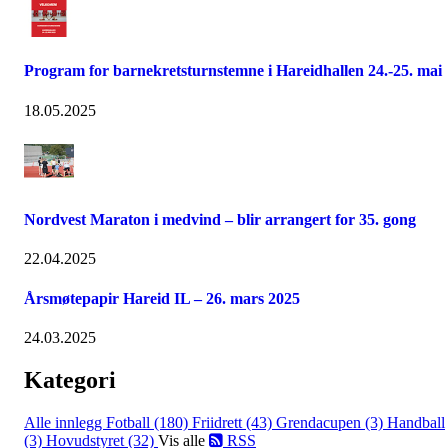
Program for barnekretsturnstemne i Hareidhallen 24.-25. mai
18.05.2025
Nordvest Maraton i medvind – blir arrangert for 35. gong
22.04.2025
Årsmøtepapir Hareid IL – 26. mars 2025
24.03.2025
Kategori
Alle innlegg
Fotball (180)
Friidrett (43)
Grendacupen (3)
Handball
(3)
Hovudstyret (32)
Vis alle
RSS