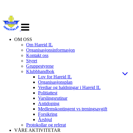
Veksle
navigasjon
OM OSS
Om Hareid IL
Organisasjonsinformasjon
Kontakt oss
Styret
Gruppestyrene
Klubbhandbok
Lov for Hareid IL
Organisasjonsplan
Verdiar og haldningar i Hareid IL
Politiattest
Varslingsrutinar
Antidoping
Medlemskontingent vs treningsavgift
Forsikring
Årshjul
Protokollar og referat
VÅRE AKTIVITETAR