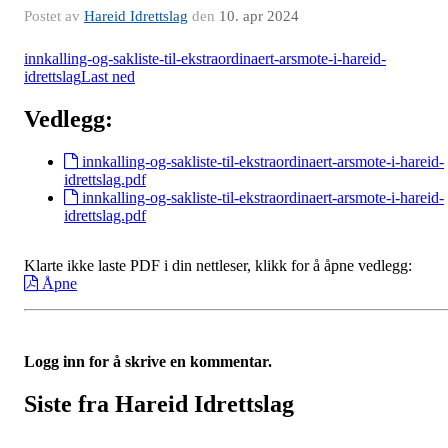
Postet av
Hareid Idrettslag
den
10. apr 2024
innkalling-og-sakliste-til-ekstraordinaert-arsmote-i-hareid-
idrettslag
Last ned
Vedlegg:
innkalling-og-sakliste-til-ekstraordinaert-arsmote-i-hareid-
idrettslag.pdf
innkalling-og-sakliste-til-ekstraordinaert-arsmote-i-hareid-
idrettslag.pdf
Klarte ikke laste PDF i din nettleser, klikk for å åpne vedlegg:
Åpne
Logg inn for å skrive en kommentar.
Siste fra Hareid Idrettslag