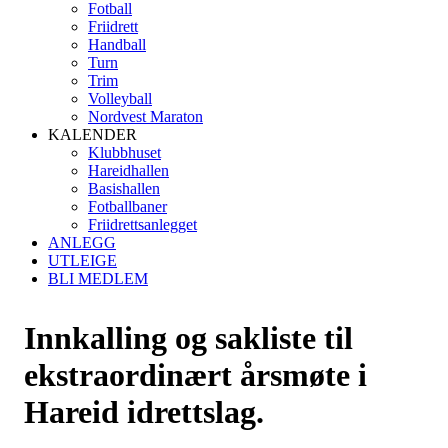
Fotball
Friidrett
Handball
Turn
Trim
Volleyball
Nordvest Maraton
KALENDER
Klubbhuset
Hareidhallen
Basishallen
Fotballbaner
Friidrettsanlegget
ANLEGG
UTLEIGE
BLI MEDLEM
Innkalling og sakliste til
ekstraordinært årsmøte i
Hareid idrettslag.