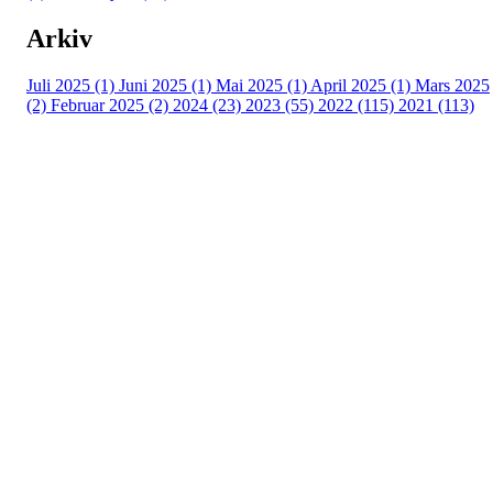
Arkiv
Juli 2025 (1)
Juni 2025 (1)
Mai 2025 (1)
April 2025 (1)
Mars 2025
(2)
Februar 2025 (2)
2024 (23)
2023 (55)
2022 (115)
2021 (113)
Kontaktinformasjon
Besøksadresse:
Myravegen 12
6060 Hareid
Organisasjonsnummer:
971370610
Bli medlem i klubben!