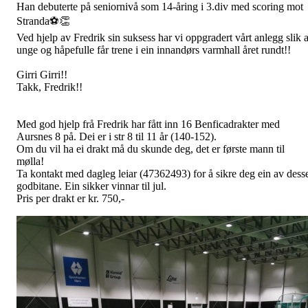
Han debuterte på seniornivå som 14-åring i 3.div med scoring mot
Stranda⚽️👏
Ved hjelp av Fredrik sin suksess har vi oppgradert vårt anlegg slik a
unge og håpefulle får trene i ein innandørs varmhall året rundt!!
Girri Girri!!
Takk, Fredrik!!
Med god hjelp frå Fredrik har fått inn 16 Benficadrakter med
Aursnes 8 på. Dei er i str 8 til 11 år (140-152).
Om du vil ha ei drakt må du skunde deg, det er første mann til
mølla!
Ta kontakt med dagleg leiar (47362493) for å sikre deg ein av dess
godbitane. Ein sikker vinnar til jul.
Pris per drakt er kr. 750,-