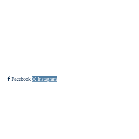
Myravegen 12
6060 Hareid
Organisasjonsnummer:
971370610
Bli medlem i klubben!
Trykk her for innmelding
Facebook
Instagram