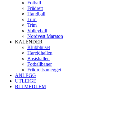
Fotball
Friidrett
Handball
Turn
Trim
Volleyball
Nordvest Maraton
KALENDER
Klubbhuset
Hareidhallen
Basishallen
Fotballbaner
Friidrettsanlegget
ANLEGG
UTLEIGE
BLI MEDLEM