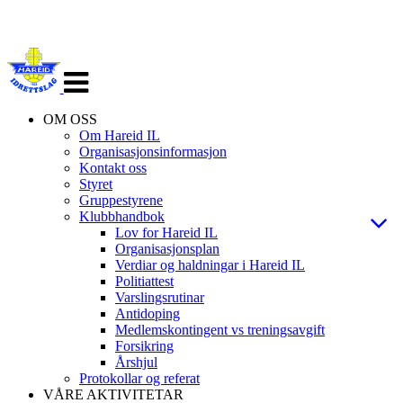
Veksle
navigasjon
OM OSS
Om Hareid IL
Organisasjonsinformasjon
Kontakt oss
Styret
Gruppestyrene
Klubbhandbok
Lov for Hareid IL
Organisasjonsplan
Verdiar og haldningar i Hareid IL
Politiattest
Varslingsrutinar
Antidoping
Medlemskontingent vs treningsavgift
Forsikring
Årshjul
Protokollar og referat
VÅRE AKTIVITETAR